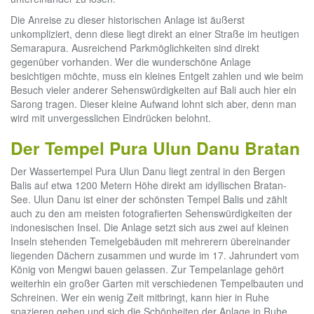
Die Anreise zu dieser historischen Anlage ist äußerst
unkompliziert, denn diese liegt direkt an einer Straße im heutigen
Semarapura. Ausreichend Parkmöglichkeiten sind direkt
gegenüber vorhanden. Wer die wunderschöne Anlage
besichtigen möchte, muss ein kleines Entgelt zahlen und wie beim
Besuch vieler anderer Sehenswürdigkeiten auf Bali auch hier ein
Sarong tragen. Dieser kleine Aufwand lohnt sich aber, denn man
wird mit unvergesslichen Eindrücken belohnt.
Der Tempel Pura Ulun Danu Bratan
Der Wassertempel Pura Ulun Danu liegt zentral in den Bergen
Balis auf etwa 1200 Metern Höhe direkt am idyllischen Bratan-
See. Ulun Danu ist einer der schönsten Tempel Balis und zählt
auch zu den am meisten fotografierten Sehenswürdigkeiten der
indonesischen Insel. Die Anlage setzt sich aus zwei auf kleinen
Inseln stehenden Temelgebäuden mit mehrerern übereinander
liegenden Dächern zusammen und wurde im 17. Jahrundert vom
König von Mengwi bauen gelassen. Zur Tempelanlage gehört
weiterhin ein großer Garten mit verschiedenen Tempelbauten und
Schreinen. Wer ein wenig Zeit mitbringt, kann hier in Ruhe
spazieren gehen und sich die Schönheiten der Anlage in Ruhe