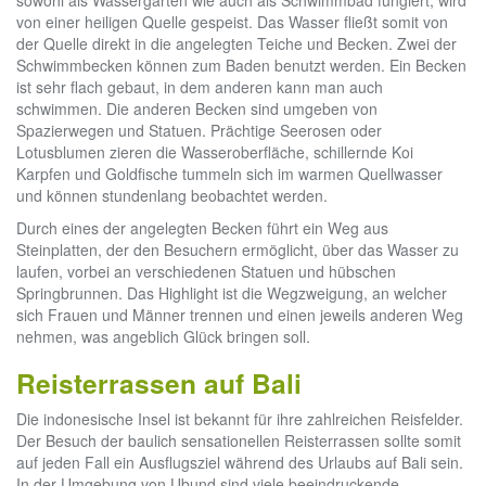
sowohl als Wassergarten wie auch als Schwimmbad fungiert, wird
von einer heiligen Quelle gespeist. Das Wasser fließt somit von
der Quelle direkt in die angelegten Teiche und Becken. Zwei der
Schwimmbecken können zum Baden benutzt werden. Ein Becken
ist sehr flach gebaut, in dem anderen kann man auch
schwimmen. Die anderen Becken sind umgeben von
Spazierwegen und Statuen. Prächtige Seerosen oder
Lotusblumen zieren die Wasseroberfläche, schillernde Koi
Karpfen und Goldfische tummeln sich im warmen Quellwasser
und können stundenlang beobachtet werden.
Durch eines der angelegten Becken führt ein Weg aus
Steinplatten, der den Besuchern ermöglicht, über das Wasser zu
laufen, vorbei an verschiedenen Statuen und hübschen
Springbrunnen. Das Highlight ist die Wegzweigung, an welcher
sich Frauen und Männer trennen und einen jeweils anderen Weg
nehmen, was angeblich Glück bringen soll.
Reisterrassen auf Bali
Die indonesische Insel ist bekannt für ihre zahlreichen Reisfelder.
Der Besuch der baulich sensationellen Reisterrassen sollte somit
auf jeden Fall ein Ausflugsziel während des Urlaubs auf Bali sein.
In der Umgebung von Ubund sind viele beeindruckende