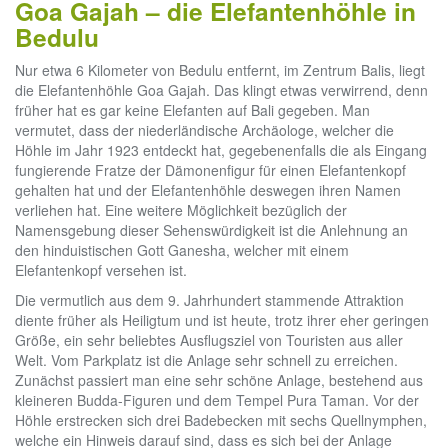
Goa Gajah – die Elefantenhöhle in
Bedulu
Nur etwa 6 Kilometer von Bedulu entfernt, im Zentrum Balis, liegt
die Elefantenhöhle Goa Gajah. Das klingt etwas verwirrend, denn
früher hat es gar keine Elefanten auf Bali gegeben. Man
vermutet, dass der niederländische Archäologe, welcher die
Höhle im Jahr 1923 entdeckt hat, gegebenenfalls die als Eingang
fungierende Fratze der Dämonenfigur für einen Elefantenkopf
gehalten hat und der Elefantenhöhle deswegen ihren Namen
verliehen hat. Eine weitere Möglichkeit bezüglich der
Namensgebung dieser Sehenswürdigkeit ist die Anlehnung an
den hinduistischen Gott Ganesha, welcher mit einem
Elefantenkopf versehen ist.
Die vermutlich aus dem 9. Jahrhundert stammende Attraktion
diente früher als Heiligtum und ist heute, trotz ihrer eher geringen
Größe, ein sehr beliebtes Ausflugsziel von Touristen aus aller
Welt. Vom Parkplatz ist die Anlage sehr schnell zu erreichen.
Zunächst passiert man eine sehr schöne Anlage, bestehend aus
kleineren Budda-Figuren und dem Tempel Pura Taman. Vor der
Höhle erstrecken sich drei Badebecken mit sechs Quellnymphen,
welche ein Hinweis darauf sind, dass es sich bei der Anlage