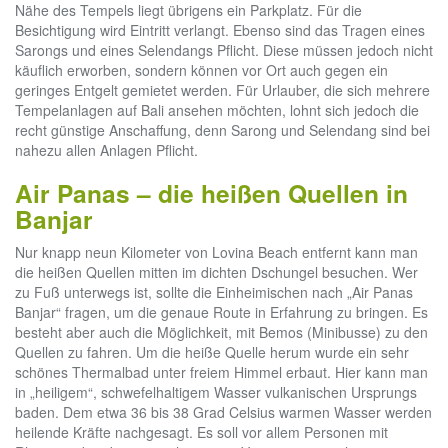
Nähe des Tempels liegt übrigens ein Parkplatz. Für die
Besichtigung wird Eintritt verlangt. Ebenso sind das Tragen eines
Sarongs und eines Selendangs Pflicht. Diese müssen jedoch nicht
käuflich erworben, sondern können vor Ort auch gegen ein
geringes Entgelt gemietet werden. Für Urlauber, die sich mehrere
Tempelanlagen auf Bali ansehen möchten, lohnt sich jedoch die
recht günstige Anschaffung, denn Sarong und Selendang sind bei
nahezu allen Anlagen Pflicht.
Air Panas – die heißen Quellen in
Banjar
Nur knapp neun Kilometer von Lovina Beach entfernt kann man
die heißen Quellen mitten im dichten Dschungel besuchen. Wer
zu Fuß unterwegs ist, sollte die Einheimischen nach „Air Panas
Banjar“ fragen, um die genaue Route in Erfahrung zu bringen. Es
besteht aber auch die Möglichkeit, mit Bemos (Minibusse) zu den
Quellen zu fahren. Um die heiße Quelle herum wurde ein sehr
schönes Thermalbad unter freiem Himmel erbaut. Hier kann man
in „heiligem“, schwefelhaltigem Wasser vulkanischen Ursprungs
baden. Dem etwa 36 bis 38 Grad Celsius warmen Wasser werden
heilende Kräfte nachgesagt. Es soll vor allem Personen mit