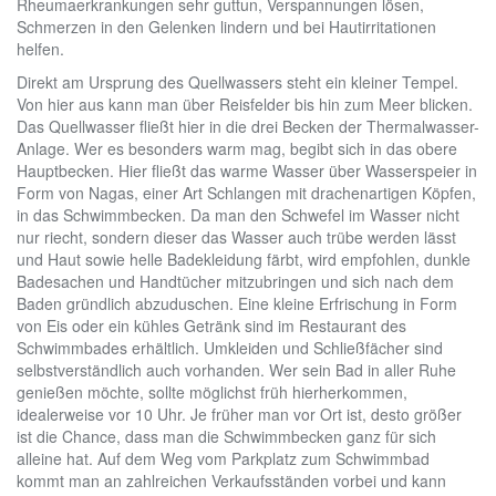
Rheumaerkrankungen sehr guttun, Verspannungen lösen,
Schmerzen in den Gelenken lindern und bei Hautirritationen
helfen.
Direkt am Ursprung des Quellwassers steht ein kleiner Tempel.
Von hier aus kann man über Reisfelder bis hin zum Meer blicken.
Das Quellwasser fließt hier in die drei Becken der Thermalwasser-
Anlage. Wer es besonders warm mag, begibt sich in das obere
Hauptbecken. Hier fließt das warme Wasser über Wasserspeier in
Form von Nagas, einer Art Schlangen mit drachenartigen Köpfen,
in das Schwimmbecken. Da man den Schwefel im Wasser nicht
nur riecht, sondern dieser das Wasser auch trübe werden lässt
und Haut sowie helle Badekleidung färbt, wird empfohlen, dunkle
Badesachen und Handtücher mitzubringen und sich nach dem
Baden gründlich abzuduschen. Eine kleine Erfrischung in Form
von Eis oder ein kühles Getränk sind im Restaurant des
Schwimmbades erhältlich. Umkleiden und Schließfächer sind
selbstverständlich auch vorhanden. Wer sein Bad in aller Ruhe
genießen möchte, sollte möglichst früh hierherkommen,
idealerweise vor 10 Uhr. Je früher man vor Ort ist, desto größer
ist die Chance, dass man die Schwimmbecken ganz für sich
alleine hat. Auf dem Weg vom Parkplatz zum Schwimmbad
kommt man an zahlreichen Verkaufsständen vorbei und kann