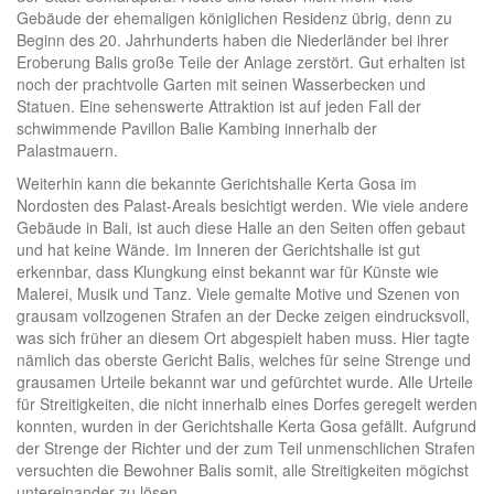
Gebäude der ehemaligen königlichen Residenz übrig, denn zu
Beginn des 20. Jahrhunderts haben die Niederländer bei ihrer
Eroberung Balis große Teile der Anlage zerstört. Gut erhalten ist
noch der prachtvolle Garten mit seinen Wasserbecken und
Statuen. Eine sehenswerte Attraktion ist auf jeden Fall der
schwimmende Pavillon Balie Kambing innerhalb der
Palastmauern.
Weiterhin kann die bekannte Gerichtshalle Kerta Gosa im
Nordosten des Palast-Areals besichtigt werden. Wie viele andere
Gebäude in Bali, ist auch diese Halle an den Seiten offen gebaut
und hat keine Wände. Im Inneren der Gerichtshalle ist gut
erkennbar, dass Klungkung einst bekannt war für Künste wie
Malerei, Musik und Tanz. Viele gemalte Motive und Szenen von
grausam vollzogenen Strafen an der Decke zeigen eindrucksvoll,
was sich früher an diesem Ort abgespielt haben muss. Hier tagte
nämlich das oberste Gericht Balis, welches für seine Strenge und
grausamen Urteile bekannt war und gefürchtet wurde. Alle Urteile
für Streitigkeiten, die nicht innerhalb eines Dorfes geregelt werden
konnten, wurden in der Gerichtshalle Kerta Gosa gefällt. Aufgrund
der Strenge der Richter und der zum Teil unmenschlichen Strafen
versuchten die Bewohner Balis somit, alle Streitigkeiten mögichst
untereinander zu lösen.