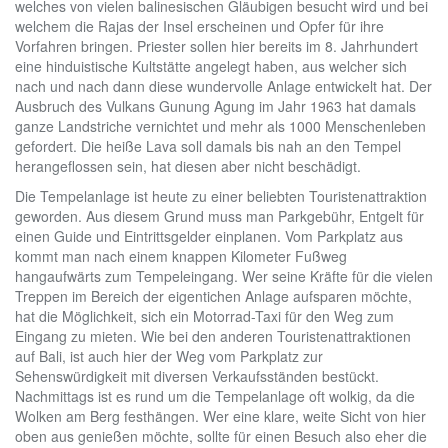
welches von vielen balinesischen Gläubigen besucht wird und bei
welchem die Rajas der Insel erscheinen und Opfer für ihre
Vorfahren bringen. Priester sollen hier bereits im 8. Jahrhundert
eine hinduistische Kultstätte angelegt haben, aus welcher sich
nach und nach dann diese wundervolle Anlage entwickelt hat. Der
Ausbruch des Vulkans Gunung Agung im Jahr 1963 hat damals
ganze Landstriche vernichtet und mehr als 1000 Menschenleben
gefordert. Die heiße Lava soll damals bis nah an den Tempel
herangeflossen sein, hat diesen aber nicht beschädigt.
Die Tempelanlage ist heute zu einer beliebten Touristenattraktion
geworden. Aus diesem Grund muss man Parkgebühr, Entgelt für
einen Guide und Eintrittsgelder einplanen. Vom Parkplatz aus
kommt man nach einem knappen Kilometer Fußweg
hangaufwärts zum Tempeleingang. Wer seine Kräfte für die vielen
Treppen im Bereich der eigentichen Anlage aufsparen möchte,
hat die Möglichkeit, sich ein Motorrad-Taxi für den Weg zum
Eingang zu mieten. Wie bei den anderen Touristenattraktionen
auf Bali, ist auch hier der Weg vom Parkplatz zur
Sehenswürdigkeit mit diversen Verkaufsständen bestückt.
Nachmittags ist es rund um die Tempelanlage oft wolkig, da die
Wolken am Berg festhängen. Wer eine klare, weite Sicht von hier
oben aus genießen möchte, sollte für einen Besuch also eher die