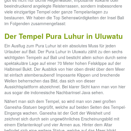
gibt es nicht nur dichte Regenwälder, imposante Vulkane oder
beeindruckend angelegte Reisterrassen, sondern insbesondere
viele einzigartige Tempel oder ganze Tempelanlagen zu
bestaunen. Wir haben die Top Sehenswürdigkeiten der Insel Bali
im Folgenden zusammengefasst:
Der Tempel Pura Luhur in Uluwatu
Ein Ausflug zum Pura Luhur ist ein absolutes Muss für jeden
Urlauber auf Bali. Der Pura Luhur in Uluwatu zählt zu den sechs
wichtigsten Tempeln auf Bali und besticht allein schon durch seine
spektakuläre Lage auf einer 70 Meter hohen Felsklippe auf der
Halbinsel Bukit. Der Ausblick von hier oben direkt über dem Meer
ist einfach atemberaubend! Imposante Klippen und brechende
Wellen beherrschen das Bild, das sich von dieser
Aussichtsplattform abzeichnet. Bei klarer Sicht kann man von hier
aus sogar die indonesische Nachbarinsel Java sehen.
Nähert man sich dem Tempel, so wird man von zwei großen
Ganesha-Statuen begrüßt, welche auf beiden Seiten des Tempel-
Eingangs wachen. Ganesha ist der Gott der Weisheit und
zeichnet sich durch sein ungewöhnliches Erscheinungsbild mit
einem Elefantenkopf und vier Armen aus. Hinter dem Altar
befindet sich eine weitere Statue, welche auf das Meer blickt.