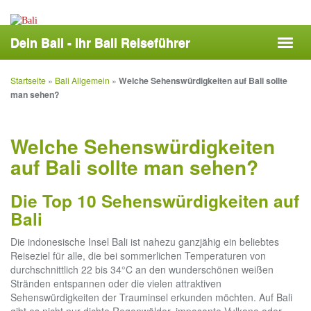
Skip
to
main
Dein Bali - Ihr Bali Reiseführer
Toggl
content
navig
Startseite
»
Bali Allgemein
»
Welche Sehenswürdigkeiten auf Bali sollte
man sehen?
Welche Sehenswürdigkeiten
auf Bali sollte man sehen?
Die Top 10 Sehenswürdigkeiten auf
Bali
Die indonesische Insel Bali ist nahezu ganzjähig ein beliebtes
Reiseziel für alle, die bei sommerlichen Temperaturen von
durchschnittlich 22 bis 34°C an den wunderschönen weißen
Stränden entspannen oder die vielen attraktiven
Sehenswürdigkeiten der Trauminsel erkunden möchten. Auf Bali