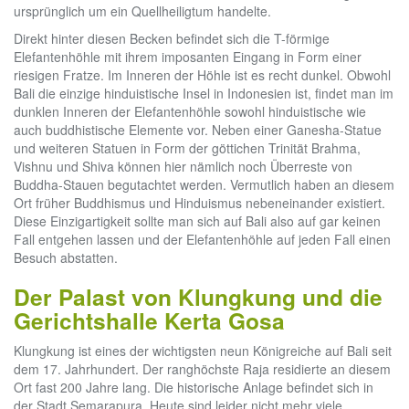
ursprünglich um ein Quellheiligtum handelte.
Direkt hinter diesen Becken befindet sich die T-förmige
Elefantenhöhle mit ihrem imposanten Eingang in Form einer
riesigen Fratze. Im Inneren der Höhle ist es recht dunkel. Obwohl
Bali die einzige hinduistische Insel in Indonesien ist, findet man im
dunklen Inneren der Elefantenhöhle sowohl hinduistische wie
auch buddhistische Elemente vor. Neben einer Ganesha-Statue
und weiteren Statuen in Form der göttichen Trinität Brahma,
Vishnu und Shiva können hier nämlich noch Überreste von
Buddha-Stauen begutachtet werden. Vermutlich haben an diesem
Ort früher Buddhismus und Hinduismus nebeneinander existiert.
Diese Einzigartigkeit sollte man sich auf Bali also auf gar keinen
Fall entgehen lassen und der Elefantenhöhle auf jeden Fall einen
Besuch abstatten.
Der Palast von Klungkung und die
Gerichtshalle Kerta Gosa
Klungkung ist eines der wichtigsten neun Königreiche auf Bali seit
dem 17. Jahrhundert. Der ranghöchste Raja residierte an diesem
Ort fast 200 Jahre lang. Die historische Anlage befindet sich in
der Stadt Semarapura. Heute sind leider nicht mehr viele