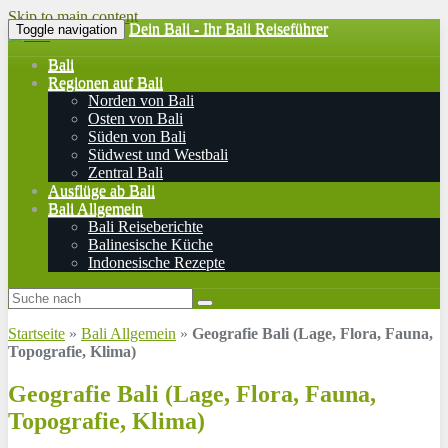
Skip to main content
Dein Bali - Ihr Bali Reiseführer
Toggle navigation
Bali
Regionen auf Bali
Norden von Bali
Osten von Bali
Süden von Bali
Südwest und Westbali
Zentral Bali
Ausflüge ab Bali
Bali Allgemein
Bali Reiseberichte
Balinesische Küche
Indonesische Rezepte
Startseite
»
Bali Allgemein
»
Geografie Bali (Lage, Flora, Fauna,
Topografie, Klima)
Geografie Bali (Lage, Flora, Fauna,
Topografie, Klima)