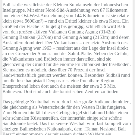
Bali ist die westlichste der Kleinen Sundainseln der Indonesischen
Inselgruppe. Mit einer Nord-Süd-Ausdehnung von 87 Kilometern
und einer Ost-West-Ausdehnung von 144 Kilometern ist sie relativ
klein (etwa 5600km²) – rund ein Drittel kleiner als etwa Kreta. Ein
Großteil der Fläche ist hügelig bis gebirgig, schließlich wird Bali
von den großen aktiven Vulkanen Gunung Agung (3142m),
Gunung Batukau (2276m) und Gunung Abang (2153m) und deren
Ausläufern dominiert. Der Vulkanismus – der letzte Ausbruch des
Gunung Agung war 1963 – resultiert aus der Lage der Insel direkt
an der Grenze der Sunda- und der Sahul-Platte. Neben der Gefahr,
die Vulkanismus und Erdbeben immer darstellen, sind sie
gleichzeitig der Grund für die enorme Fruchtbarkeit der Inselböden.
Sie machen es möglich, dass über 70 Prozent der Insel
landwirtschaftlich genutzt werden können. Besonders Südbali rund
um die Inselhauptstadt Denpasar ist eine fruchtbare Region.
Entsprechend leben dort auch die meisten der etwa 3,5 Mio.
Balinesen. Dort sind auch die touristischen Zentren zu finden.
Das gebirgige Zentralbali wird durch vier große Vulkane dominiert,
die gleichzeitig als Wetterscheide für den Westen Balis fungieren.
Zum Norden hin fällt dieser Gebirgsriegel steil ab und bildet einen
sehr schmalen Küstenstreifen, der immerhin einige sehr schöne
Sandstrände bietet. Das trockenere Westbali wird fast komplett vom
einzigen Balinesischen Nationalpark, dem „Taman Nasional Bali
Barat“ eingenommen, der mit seinen dichten Wäldern ein