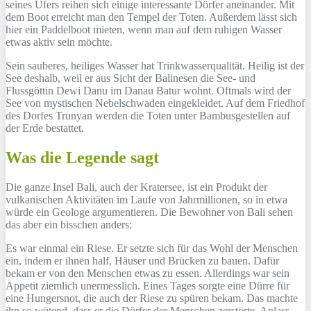
seines Ufers reihen sich einige interessante Dörfer aneinander. Mit
dem Boot erreicht man den Tempel der Toten. Außerdem lässt sich
hier ein Paddelboot mieten, wenn man auf dem ruhigen Wasser
etwas aktiv sein möchte.
Sein sauberes, heiliges Wasser hat Trinkwasserqualität. Heilig ist der
See deshalb, weil er aus Sicht der Balinesen die See- und
Flussgöttin Dewi Danu im Danau Batur wohnt. Oftmals wird der
See von mystischen Nebelschwaden eingekleidet. Auf dem Friedhof
des Dorfes Trunyan werden die Toten unter Bambusgestellen auf
der Erde bestattet.
Was die Legende sagt
Die ganze Insel Bali, auch der Kratersee, ist ein Produkt der
vulkanischen Aktivitäten im Laufe von Jahrmillionen, so in etwa
würde ein Geologe argumentieren. Die Bewohner von Bali sehen
das aber ein bisschen anders:
Es war einmal ein Riese. Er setzte sich für das Wohl der Menschen
ein, indem er ihnen half, Häuser und Brücken zu bauen. Dafür
bekam er von den Menschen etwas zu essen. Allerdings war sein
Appetit ziemlich unermesslich. Eines Tages sorgte eine Dürre für
eine Hungersnot, die auch der Riese zu spüren bekam. Das machte
ihn so wütend, dass er die Dörfer der Menschen zerstörte, Anlass