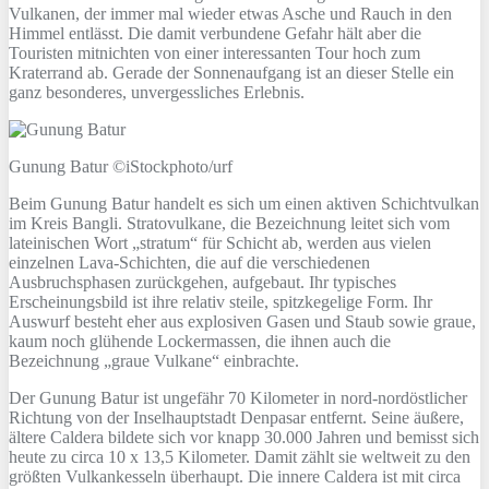
Vulkanen, der immer mal wieder etwas Asche und Rauch in den
Himmel entlässt. Die damit verbundene Gefahr hält aber die
Touristen mitnichten von einer interessanten Tour hoch zum
Kraterrand ab. Gerade der Sonnenaufgang ist an dieser Stelle ein
ganz besonderes, unvergessliches Erlebnis.
Gunung Batur ©iStockphoto/urf
Beim Gunung Batur handelt es sich um einen aktiven Schichtvulkan
im Kreis Bangli. Stratovulkane, die Bezeichnung leitet sich vom
lateinischen Wort „stratum“ für Schicht ab, werden aus vielen
einzelnen Lava-Schichten, die auf die verschiedenen
Ausbruchsphasen zurückgehen, aufgebaut. Ihr typisches
Erscheinungsbild ist ihre relativ steile, spitzkegelige Form. Ihr
Auswurf besteht eher aus explosiven Gasen und Staub sowie graue,
kaum noch glühende Lockermassen, die ihnen auch die
Bezeichnung „graue Vulkane“ einbrachte.
Der Gunung Batur ist ungefähr 70 Kilometer in nord-nordöstlicher
Richtung von der Inselhauptstadt Denpasar entfernt. Seine äußere,
ältere Caldera bildete sich vor knapp 30.000 Jahren und bemisst sich
heute zu circa 10 x 13,5 Kilometer. Damit zählt sie weltweit zu den
größten Vulkankesseln überhaupt. Die innere Caldera ist mit circa