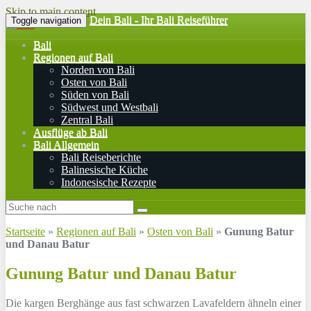
Skip to main content
Dein Bali - Ihr Bali Reiseführer
Toggle navigation
Bali
Regionen auf Bali
Norden von Bali
Osten von Bali
Süden von Bali
Südwest und Westbali
Zentral Bali
Ausflüge ab Bali
Bali Allgemein
Bali Reiseberichte
Balinesische Küche
Indonesische Rezepte
Startseite
»
Regionen auf Bali
»
Osten von Bali
»
Gunung Batur
und Danau Batur
Gunung Batur und Danau Batur
Die kargen Berghänge aus fast schwarzen Lavafeldern ähneln einer