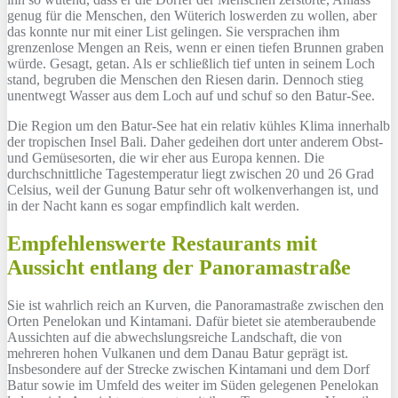
genug für die Menschen, den Wüterich loswerden zu wollen, aber
das konnte nur mit einer List gelingen. Sie versprachen ihm
grenzenlose Mengen an Reis, wenn er einen tiefen Brunnen graben
würde. Gesagt, getan. Als er schließlich tief unten in seinem Loch
stand, begruben die Menschen den Riesen darin. Dennoch stieg
unentwegt Wasser aus dem Loch auf und schuf so den Batur-See.
Die Region um den Batur-See hat ein relativ kühles Klima innerhalb
der tropischen Insel Bali. Daher gedeihen dort unter anderem Obst-
und Gemüsesorten, die wir eher aus Europa kennen. Die
durchschnittliche Tagestemperatur liegt zwischen 20 und 26 Grad
Celsius, weil der Gunung Batur sehr oft wolkenverhangen ist, und
in der Nacht kann es sogar empfindlich kalt werden.
Empfehlenswerte Restaurants mit
Aussicht entlang der Panoramastraße
Sie ist wahrlich reich an Kurven, die Panoramastraße zwischen den
Orten Penelokan und Kintamani. Dafür bietet sie atemberaubende
Aussichten auf die abwechslungsreiche Landschaft, die von
mehreren hohen Vulkanen und dem Danau Batur geprägt ist.
Insbesondere auf der Strecke zwischen Kintamani und dem Dorf
Batur sowie im Umfeld des weiter im Süden gelegenen Penelokan