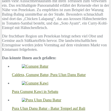
laden viele Aussichtsrestaurants mit ihren Terrassen zum Verweilen
ein. Das reichhaltigste Panoramabild erfährt der Reisende eher in der
Nähe von Penelokan. Zu empfehlen ist zum Beispiel der Warung
Baling-Baling unmittelbar an der Straße. Besonders schmackhaft
sind dort das „Chicken Lalapang“, das aus krossen Hähnchenteilen
in Tomaten-Sambal besteht, und das „Soto Ayam“, ein Curry-Kohl-
Eintopf mit Hähnchenfleisch.
Die fruchtbare Region um Penelokan bringt neben viel Obst und
Gemüse auch Süßkartoffeln hervor. Die landwirtschaftlichen
Erzeugnisse werden jeden Vormittag auf dem virulenten Markt von
Kintamani feilgeboten.
Das könnte Ihnen auch gefallen:
Caldera, Gunung Batur, Pura Ulun Danu Batur
Pura Gunung Kawi in Sebatu
Pura Ulun Danu Batur - Batur Tempel auf Bali