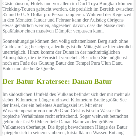
Gästehäusern, Hotels und vor allem im Dorf Toya Bungkah können
Trekking-Touren gebucht werden, die preislich im Bereich zwischen
35 und 60 US Dollar pro Person rangieren. Während der Regenzeit
in den Monaten Januar und Februar kann der Aufstieg übrigens
etwas gefährlich werden, abgesehen davon, dass die Nässe dem
Spaßfaktor einen massiven Dämpfer verpassen kann.
Sonnenhungrige können den völlig schattenlosen Berg auch ohne
Guide am Tag besteigen, allerdings ist die Mittagshitze hier ziemlich
unerträglich. Hinzu kommt der Dunst in der nachmittäglichen
Atmosphäre, die die Fernsicht vernebelt. Besuchen Sie möglichst
noch am Fuße des Gunung Batur den Tempel Pura Ulun Danu
Batur und die heiße Quelle.
Der Batur-Kratersee: Danau Batur
Im südöstlichen Umfeld des Vulkans befindet sich der mit mehr als
sieben Kilometern Länge und zwei Kilometern Breite größte See
der Insel, der ein beliebtes Ausflugsziel ist. Mit einer
Wassertemperatur von nur 20 Grad Celsius ist sein Wasser für
tropische Verhältnisse recht erfrischend. Sogar weltweit betrachtet
gehört der fast 90 Meter tiefe Danau Batur zu den größten
Vulkanseen überhaupt. Die üppig bewachsenen Hänge des Batur
spiegeln sich in seinem sauberen, kristallklaren Wasser. Entlang