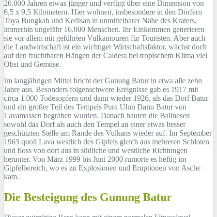
20.000 Jahren etwas jünger und verfügt über eine Dimension von
6,5 x 9,5 Kilometern. Hier wohnen, insbesondere in den Dörfern
Toya Bungkah und Kedisan in unmittelbarer Nähe des Kraters,
immerhin ungefähr 16.000 Menschen. Ihr Einkommen generieren
sie vor allem mit geführten Vulkantouren für Touristen. Aber auch
die Landwirtschaft ist ein wichtiger Wirtschaftsfaktor, wächst doch
auf den fruchtbaren Hängen der Caldera bei tropischem Klima viel
Obst und Gemüse.
Im langjährigen Mittel bricht der Gunung Batur in etwa alle zehn
Jahre aus. Besonders folgenschwere Ereignisse gab es 1917 mit
circa 1.000 Todesopfern und dann wieder 1926, als das Dorf Batur
und ein großer Teil des Tempels Pura Ulun Danu Batur von
Lavamassen begraben wurden. Danach bauten die Balinesen
sowohl das Dorf als auch den Tempel an einer etwas besser
geschützten Stelle am Rande des Vulkans wieder auf. Im September
1963 quoll Lava westlich des Gipfels gleich aus mehreren Schloten
und floss von dort aus in südliche und westliche Richtungen
herunter. Von März 1999 bis Juni 2000 rumorte es heftig im
Gipfelbereich, wo es zu Explosionen und Eruptionen von Asche
kam.
Die Besteigung des Gunung Batur