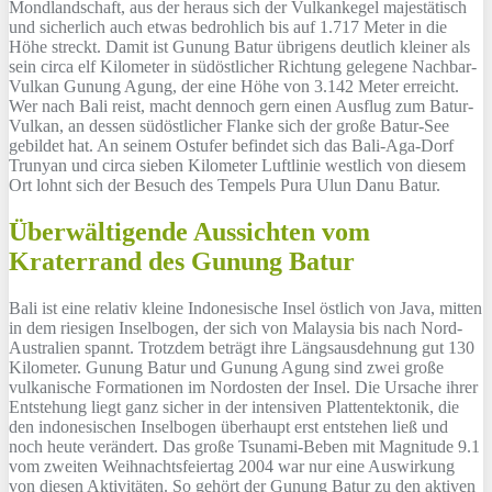
Mondlandschaft, aus der heraus sich der Vulkankegel majestätisch
und sicherlich auch etwas bedrohlich bis auf 1.717 Meter in die
Höhe streckt. Damit ist Gunung Batur übrigens deutlich kleiner als
sein circa elf Kilometer in südöstlicher Richtung gelegene Nachbar-
Vulkan Gunung Agung, der eine Höhe von 3.142 Meter erreicht.
Wer nach Bali reist, macht dennoch gern einen Ausflug zum Batur-
Vulkan, an dessen südöstlicher Flanke sich der große Batur-See
gebildet hat. An seinem Ostufer befindet sich das Bali-Aga-Dorf
Trunyan und circa sieben Kilometer Luftlinie westlich von diesem
Ort lohnt sich der Besuch des Tempels Pura Ulun Danu Batur.
Überwältigende Aussichten vom
Kraterrand des Gunung Batur
Bali ist eine relativ kleine Indonesische Insel östlich von Java, mitten
in dem riesigen Inselbogen, der sich von Malaysia bis nach Nord-
Australien spannt. Trotzdem beträgt ihre Längsausdehnung gut 130
Kilometer. Gunung Batur und Gunung Agung sind zwei große
vulkanische Formationen im Nordosten der Insel. Die Ursache ihrer
Entstehung liegt ganz sicher in der intensiven Plattentektonik, die
den indonesischen Inselbogen überhaupt erst entstehen ließ und
noch heute verändert. Das große Tsunami-Beben mit Magnitude 9.1
vom zweiten Weihnachtsfeiertag 2004 war nur eine Auswirkung
von diesen Aktivitäten. So gehört der Gunung Batur zu den aktiven