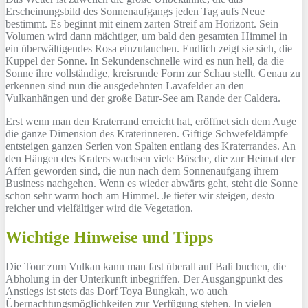
Erscheinungsbild des Sonnenaufgangs jeden Tag aufs Neue
bestimmt. Es beginnt mit einem zarten Streif am Horizont. Sein
Volumen wird dann mächtiger, um bald den gesamten Himmel in
ein überwältigendes Rosa einzutauchen. Endlich zeigt sie sich, die
Kuppel der Sonne. In Sekundenschnelle wird es nun hell, da die
Sonne ihre vollständige, kreisrunde Form zur Schau stellt. Genau zu
erkennen sind nun die ausgedehnten Lavafelder an den
Vulkanhängen und der große Batur-See am Rande der Caldera.
Erst wenn man den Kraterrand erreicht hat, eröffnet sich dem Auge
die ganze Dimension des Kraterinneren. Giftige Schwefeldämpfe
entsteigen ganzen Serien von Spalten entlang des Kraterrandes. An
den Hängen des Kraters wachsen viele Büsche, die zur Heimat der
Affen geworden sind, die nun nach dem Sonnenaufgang ihrem
Business nachgehen. Wenn es wieder abwärts geht, steht die Sonne
schon sehr warm hoch am Himmel. Je tiefer wir steigen, desto
reicher und vielfältiger wird die Vegetation.
Wichtige Hinweise und Tipps
Die Tour zum Vulkan kann man fast überall auf Bali buchen, die
Abholung in der Unterkunft inbegriffen. Der Ausgangpunkt des
Anstiegs ist stets das Dorf Toya Bungkah, wo auch
Übernachtungsmöglichkeiten zur Verfügung stehen. In vielen