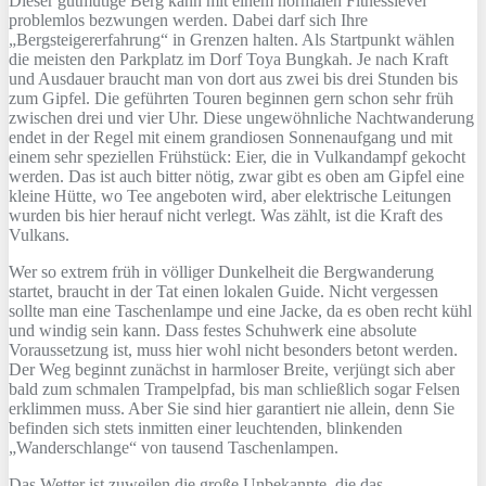
Dieser gutmütige Berg kann mit einem normalen Fitnesslevel
problemlos bezwungen werden. Dabei darf sich Ihre
„Bergsteigererfahrung“ in Grenzen halten. Als Startpunkt wählen
die meisten den Parkplatz im Dorf Toya Bungkah. Je nach Kraft
und Ausdauer braucht man von dort aus zwei bis drei Stunden bis
zum Gipfel. Die geführten Touren beginnen gern schon sehr früh
zwischen drei und vier Uhr. Diese ungewöhnliche Nachtwanderung
endet in der Regel mit einem grandiosen Sonnenaufgang und mit
einem sehr speziellen Frühstück: Eier, die in Vulkandampf gekocht
werden. Das ist auch bitter nötig, zwar gibt es oben am Gipfel eine
kleine Hütte, wo Tee angeboten wird, aber elektrische Leitungen
wurden bis hier herauf nicht verlegt. Was zählt, ist die Kraft des
Vulkans.
Wer so extrem früh in völliger Dunkelheit die Bergwanderung
startet, braucht in der Tat einen lokalen Guide. Nicht vergessen
sollte man eine Taschenlampe und eine Jacke, da es oben recht kühl
und windig sein kann. Dass festes Schuhwerk eine absolute
Voraussetzung ist, muss hier wohl nicht besonders betont werden.
Der Weg beginnt zunächst in harmloser Breite, verjüngt sich aber
bald zum schmalen Trampelpfad, bis man schließlich sogar Felsen
erklimmen muss. Aber Sie sind hier garantiert nie allein, denn Sie
befinden sich stets inmitten einer leuchtenden, blinkenden
„Wanderschlange“ von tausend Taschenlampen.
Das Wetter ist zuweilen die große Unbekannte, die das