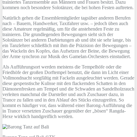
trainiertes Tanzensemble aus Männern und Frauen besitzt. Dazu
kommen noch besondere Solotänzer, die bei hohen Festen auftreten.
Natürlich gehen die Ensemblemitglieder tagsüber anderen Berufen
nach – Bauern, Handwerker, Taxifahrer usw. – jedoch üben auch
diese Amateure regelmäßig, um für die anstehenden Feste zu
trainieren. Die grundlegenden Bewegungen sieht sich der
Solotänzer bei anderen Darbietungen ab und übt sie sehr lange, bis
ein Tanzlehrer schließlich mit ihm die Präzision der Bewegungen –
das Wackeln des Kopfes, das Aufsetzen der Beine, die Bewegung
der Arme synchron zur Musik des Gamelan-Orchesters einstudiert.
Als Aufführungsort werden meistens die Tempelhöfe oder die
Friedhöfe der großen Dorftempel benutzt, die dann im Licht einer
Vollmondnacht sorgfältig mit Fackeln ausgeleuchtet werden. Gerade
diese gespenstische Kulisse mit den flackernden Schatten in den
Dämonenfresken am Tempel und die Schwaden an Sandelholzrauch
verleiten manchmal die Darsteller und auch Zuschauer dazu, in
Trance zu fallen und in den Ablauf des Stücks einzugreifen. So
kommt es häufiger vor, dass während einer Barong-Aufführung die
in Trance versetzten Zuschauer gegenüber der „bösen“ Rangda-
Hexe wirklich handgreiflich werden.