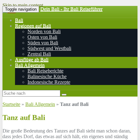
Skip to main content
Dein Bali - Ihr Bali Reiseführer
Toggle navigation
Bali
Regionen auf Bali
Norden von Bali
Osten von Bali
Süden von Bali
Südwest und Westbali
Zentral Bali
Ausflüge ab Bali
Bali Allgemein
Bali Reiseberichte
Balinesische Küche
Indonesische Rezepte
Startseite
»
Bali Allgemein
»
Tanz auf Bali
Tanz auf Bali
Die große Bedeutung des Tanzes auf Bali sieht man schon daran,
dass jedes Dorf, das etwas auf sich hält, ein eigenes und ständig