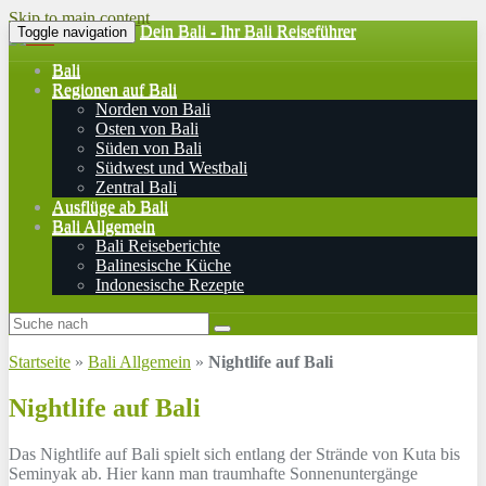
Skip to main content
Dein Bali - Ihr Bali Reiseführer
Toggle navigation
Bali
Regionen auf Bali
Norden von Bali
Osten von Bali
Süden von Bali
Südwest und Westbali
Zentral Bali
Ausflüge ab Bali
Bali Allgemein
Bali Reiseberichte
Balinesische Küche
Indonesische Rezepte
Startseite
»
Bali Allgemein
»
Nightlife auf Bali
Nightlife auf Bali
Das Nightlife auf Bali spielt sich entlang der Strände von Kuta bis
Seminyak ab. Hier kann man traumhafte Sonnenuntergänge