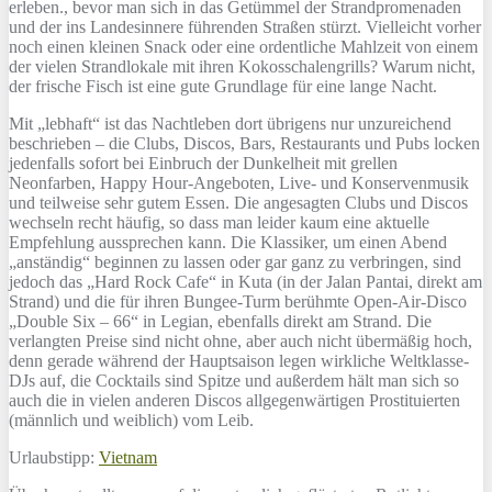
erleben., bevor man sich in das Getümmel der Strandpromenaden
und der ins Landesinnere führenden Straßen stürzt. Vielleicht vorher
noch einen kleinen Snack oder eine ordentliche Mahlzeit von einem
der vielen Strandlokale mit ihren Kokosschalengrills? Warum nicht,
der frische Fisch ist eine gute Grundlage für eine lange Nacht.
Mit „lebhaft“ ist das Nachtleben dort übrigens nur unzureichend
beschrieben – die Clubs, Discos, Bars, Restaurants und Pubs locken
jedenfalls sofort bei Einbruch der Dunkelheit mit grellen
Neonfarben, Happy Hour-Angeboten, Live- und Konservenmusik
und teilweise sehr gutem Essen. Die angesagten Clubs und Discos
wechseln recht häufig, so dass man leider kaum eine aktuelle
Empfehlung aussprechen kann. Die Klassiker, um einen Abend
„anständig“ beginnen zu lassen oder gar ganz zu verbringen, sind
jedoch das „Hard Rock Cafe“ in Kuta (in der Jalan Pantai, direkt am
Strand) und die für ihren Bungee-Turm berühmte Open-Air-Disco
„Double Six – 66“ in Legian, ebenfalls direkt am Strand. Die
verlangten Preise sind nicht ohne, aber auch nicht übermäßig hoch,
denn gerade während der Hauptsaison legen wirkliche Weltklasse-
DJs auf, die Cocktails sind Spitze und außerdem hält man sich so
auch die in vielen anderen Discos allgegenwärtigen Prostituierten
(männlich und weiblich) vom Leib.
Urlaubstipp:
Vietnam