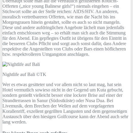
Überhaupt sollte man auf die vertraulich geflüsterten Rotlicht-
Offerten („nice young Balinese girls!“) niemals eingehen – ein
Stichwort sollte an der Stelle reichen: AIDS/HIV. An anderen,
moralisch vertretbareren Offerten, wie man die Nacht bis ins
Morgengrauen hinein gestaltet, sollte es auch so nicht mangeln.
Diese und andere aufdringlichen Angebote lächelt man jedenfalls
einfach entschlossen weg – so erhält man sich auch die Stimmung
für den Abend. Ein gepflegtes Outfit ist übrigens für den Eintritt in
die besseren Clubs Pflicht und sorgt auch sonst dafür, dass Andere
respektive die Angestellten von Clubs oder Bars einen höflicheren
bzw. respektvolleren Umgangston anschlagen.
Nightlife auf Bali ©TK
Wer es etwas gesitteter und vor allem nicht so laut mag, hat sein
Hotel vermutlich sowieso nicht in der Gegend um Kuta gebucht,
sondern genießt vielleicht besser eine lockere Brise auf einer der
Strandterrassen in Sanur (Südostküste) oder Nusa Dua. Bei
Livemusik, dem Brechen der Wellen auf dem vorgelagerten
Korallenriff, exzellent gegrillten Langusten und dem gegenseitigen
Austausch über den hiesigen Golfcourse kann der Abend auch sehr
lang werden.