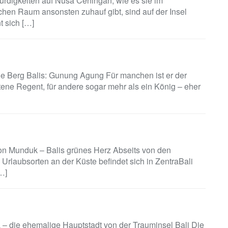
rdigkeiten auf Nusa Ceningan, wie es sie im
chen Raum ansonsten zuhauf gibt, sind auf der Insel
t sich […]
ge Berg Balis: Gunung Agung Für manchen ist er der
tene Regent, für andere sogar mehr als ein König – eher
on Munduk – Balis grünes Herz Abseits von den
 Urlaubsorten an der Küste befindet sich in ZentraBali
…]
 – die ehemalige Hauptstadt von der Trauminsel Bali Die