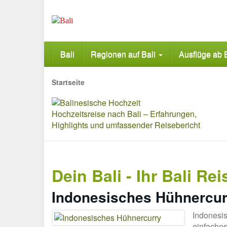
Skip
to
main
content
Bali
Regionen auf Bali
Ausflüge ab 
Startseite
Hochzeitsreise nach Bali – Erfahrungen,
Highlights und umfassender Reisebericht
Dein Bali - Ihr Bali Re
Indonesisches Hühnercur
Indonesis
einfaches