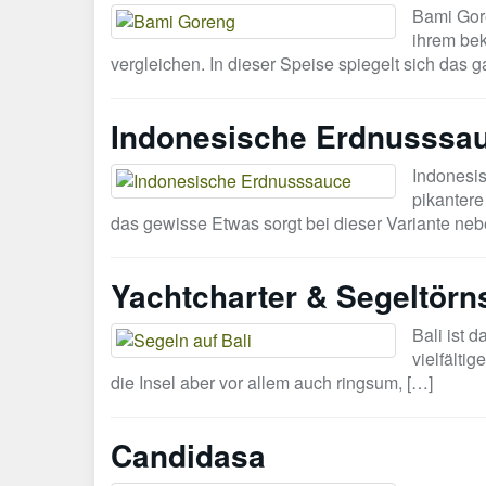
Bami Gor
ihrem bek
vergleichen. In dieser Speise spiegelt sich das
Indonesische Erdnusssa
Indonesi
pikantere
das gewisse Etwas sorgt bei dieser Variante ne
Yachtcharter & Segeltörns
Bali ist 
vielfälti
die Insel aber vor allem auch ringsum, […]
Candidasa