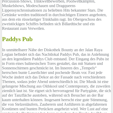
Percussion-Shows, Trinkwettbewerben, Poolwettkämpfen,
Muskelshows, Modeschauen und Dragqueens
Lippensynchronisationen zu beliebten Hits bekannter Stars. Die
Getränke werden traditionell in durchsichtigen Eimern angeboten,
aus dem ein rüsselartiger Trinkhalm ragt. Im Obergeschoss des
zweistöckigen Schiffes befinden sich Billardtische und ein
Restaurant zum Verweilen.
Paddys Pub
In unmittelbarer Nähe der Diskothek Bounty an der Jalan Raya
Legian befindet sich das Nachtlokal Paddys Pub, das in Anlehnung
an den legendären Paddys Club entstand. Der Eingang des Pubs ist
in Form eines balinesischen Tores gestaltet, das mit Statuen und
Sonnenschirmen geschmückt ist. Im Inneren des „Tempels“
herrschen bunte Laserlichter und pochende Beats vor. Fast jede
Woche ändert sich das Dekor an der Fassade nach verschiedenen
Themen, sodass jeder Abend unterschiedlich ist. Die Musik ist eine
gelungene Mischung aus Oldskool und Contemporary, die zuweilen
ziemlich laut ist. Sie eignet sich hervorragend für Partygäste, die sich
auf der Tanzfläche austoben, während sich Besucher an der Bar
kaum unterhalten können. Insgesamt herrscht eine gute Stimmung,
die von Stelzenläufern, Zauberern und Anführern in abgefahrenen
Kostümen und bunten Perücken angeheizt wird. Wer Lust auf eine