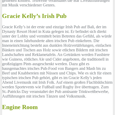
genießen können. Teilweise veranstaltet die Bar Liveaufführungen
mit Musik verschiedener Genres.
Gracie Kelly’s Irish Pub
Gracie Kelly’s ist der erste und einzige Irish Pub auf Bali, der im
Dynasty Resort Hotel in Kuta gelegen ist. Er befindet sich direkt
unter der Lobby und vermittelt beim Betreten das Gefühl, als würde
man in einen Jahrhunderte alten irischen Pub einkehren. Die
Inneneinrichtung besteht aus dunklen Holzvertäfelungen, einfachen
Bänken und Tischen aus Holz sowie etlichen Bildern mit irischen
Landschaften und Reklametafeln. An Getränken werden Fassbiere
wie Guiness, rötliches Ale und Cider angeboten, die traditionell in
großzügigen Pints ausgeschenkt werden. Dazu gibt es
hausgemachtes irisches Pub-Food von Bangers and Mash bis zu
Beef und Knabbereien mit Nüssen und Chips. Wie es sich für einen
typischen irischen Pub gehört, gibt es im Gracie Kelly’s jeden
Abend Livemusik mit Irish Folk. Auf einem großen Flachbildschirm
werden Sportevents wie Fußball und Rugby live übertragen. Zum
St.-Patricks Day veranstaltet der Pub amüsante Trinkwettbewerbe,
Aufführungen mit irischen Tänzen und Volksmusik.
Engine Room