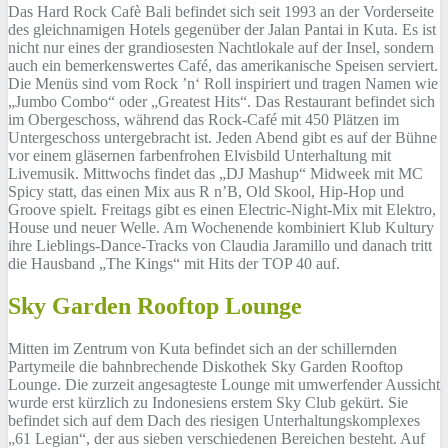
Das Hard Rock Cafè Bali befindet sich seit 1993 an der Vorderseite
des gleichnamigen Hotels gegenüber der Jalan Pantai in Kuta. Es ist
nicht nur eines der grandiosesten Nachtlokale auf der Insel, sondern
auch ein bemerkenswertes Café, das amerikanische Speisen serviert.
Die Menüs sind vom Rock ’n‘ Roll inspiriert und tragen Namen wie
„Jumbo Combo“ oder „Greatest Hits“. Das Restaurant befindet sich
im Obergeschoss, während das Rock-Café mit 450 Plätzen im
Untergeschoss untergebracht ist. Jeden Abend gibt es auf der Bühne
vor einem gläsernen farbenfrohen Elvisbild Unterhaltung mit
Livemusik. Mittwochs findet das „DJ Mashup“ Midweek mit MC
Spicy statt, das einen Mix aus R n’B, Old Skool, Hip-Hop und
Groove spielt. Freitags gibt es einen Electric-Night-Mix mit Elektro,
House und neuer Welle. Am Wochenende kombiniert Klub Kultury
ihre Lieblings-Dance-Tracks von Claudia Jaramillo und danach tritt
die Hausband „The Kings“ mit Hits der TOP 40 auf.
Sky Garden Rooftop Lounge
Mitten im Zentrum von Kuta befindet sich an der schillernden
Partymeile die bahnbrechende Diskothek Sky Garden Rooftop
Lounge. Die zurzeit angesagteste Lounge mit umwerfender Aussicht
wurde erst kürzlich zu Indonesiens erstem Sky Club gekürt. Sie
befindet sich auf dem Dach des riesigen Unterhaltungskomplexes
„61 Legian“, der aus sieben verschiedenen Bereichen besteht. Auf