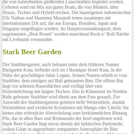
die von kunterbunten gleißenden Laserstrahlen begleitet werden.
Geboten wird ein Mix aus guten Beats, die von Modern, über
House, Techno und Hybrid reichen. Die hauseigenen indonesischen
DJs Nathan und Shammui Maasjudi treten zusammen mit
internationalen DJs auf, die aus Europa, Brasilien, Japan und
Singapur eingeflogen werden. Im Hauptveranstaltungsort, dem
sogenannten „Beat Room“ werden manchmal Rock n‘ Roll Nächte
mit Livebands veranstaltet.
Stark Beer Garden
Der Starkbiergarten, auch bekannt unter dem früheren Namen
Biergarten Kuta, befindet sich im J Boutique Hotel Kuta, in der
Nähe der geschäftigen Jalan Legian. Seinen Namen erhielt er vom
Starkbier, dem einzigen auf Bali gebrautem Bier. Die offene Bar
liegt vor seltenen Rasenflächen und verfügt über eine
Holzeinrichtung mit langen Tischen. Das in Kintanami im Norden
Balis gebraute Starkbier wird direkt aus dem Fass gezapft. Zur
Auswahl des Starkbiergartens gehören helle Weizenbiere, dunkle
Weizenbiere und exotische Kreationen mit Mango oder Litschi. Sie
bieten eine erfreuliche Abwechslung zum herkömmlichen Bintang
Pils, das in allen Bars und Restaurants der Insel angeboten wird.
Stark Beer Garden liegt etwas abseits der hektischen Partymeile,
sodass Gäste in angenehmer entspannter Atmosphäre ihr Bier