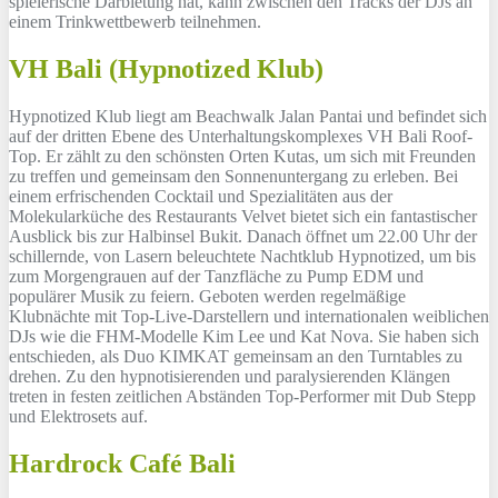
spielerische Darbietung hat, kann zwischen den Tracks der DJs an
einem Trinkwettbewerb teilnehmen.
VH Bali (Hypnotized Klub)
Hypnotized Klub liegt am Beachwalk Jalan Pantai und befindet sich
auf der dritten Ebene des Unterhaltungskomplexes VH Bali Roof-
Top. Er zählt zu den schönsten Orten Kutas, um sich mit Freunden
zu treffen und gemeinsam den Sonnenuntergang zu erleben. Bei
einem erfrischenden Cocktail und Spezialitäten aus der
Molekularküche des Restaurants Velvet bietet sich ein fantastischer
Ausblick bis zur Halbinsel Bukit. Danach öffnet um 22.00 Uhr der
schillernde, von Lasern beleuchtete Nachtklub Hypnotized, um bis
zum Morgengrauen auf der Tanzfläche zu Pump EDM und
populärer Musik zu feiern. Geboten werden regelmäßige
Klubnächte mit Top-Live-Darstellern und internationalen weiblichen
DJs wie die FHM-Modelle Kim Lee und Kat Nova. Sie haben sich
entschieden, als Duo KIMKAT gemeinsam an den Turntables zu
drehen. Zu den hypnotisierenden und paralysierenden Klängen
treten in festen zeitlichen Abständen Top-Performer mit Dub Stepp
und Elektrosets auf.
Hardrock Café Bali