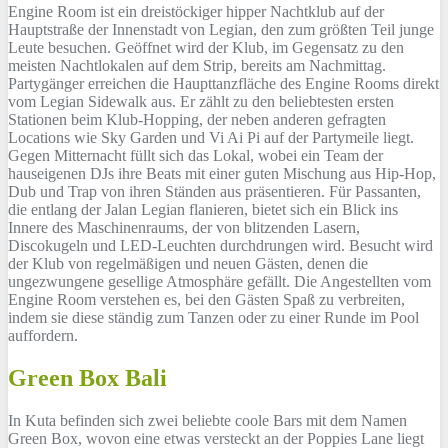
Engine Room ist ein dreistöckiger hipper Nachtklub auf der
Hauptstraße der Innenstadt von Legian, den zum größten Teil junge
Leute besuchen. Geöffnet wird der Klub, im Gegensatz zu den
meisten Nachtlokalen auf dem Strip, bereits am Nachmittag.
Partygänger erreichen die Haupttanzfläche des Engine Rooms direkt
vom Legian Sidewalk aus. Er zählt zu den beliebtesten ersten
Stationen beim Klub-Hopping, der neben anderen gefragten
Locations wie Sky Garden und Vi Ai Pi auf der Partymeile liegt.
Gegen Mitternacht füllt sich das Lokal, wobei ein Team der
hauseigenen DJs ihre Beats mit einer guten Mischung aus Hip-Hop,
Dub und Trap von ihren Ständen aus präsentieren. Für Passanten,
die entlang der Jalan Legian flanieren, bietet sich ein Blick ins
Innere des Maschinenraums, der von blitzenden Lasern,
Discokugeln und LED-Leuchten durchdrungen wird. Besucht wird
der Klub von regelmäßigen und neuen Gästen, denen die
ungezwungene gesellige Atmosphäre gefällt. Die Angestellten vom
Engine Room verstehen es, bei den Gästen Spaß zu verbreiten,
indem sie diese ständig zum Tanzen oder zu einer Runde im Pool
auffordern.
Green Box Bali
In Kuta befinden sich zwei beliebte coole Bars mit dem Namen
Green Box, wovon eine etwas versteckt an der Poppies Lane liegt