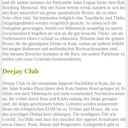
und die andere inmitten der Partymeile Jalan Legian hinter dem Bali
Bombing Memorial. Wie der Name bereits verrät, handelt es sich bei
den Bars tatsächlich um grüne quadratische Boxen, die zu einer
Seite offen sind. Sie beinhalten lediglich eine Tanzfläche und Theke,
Sitzgelegenheiten werden vergeblich gesucht. So sehen sich die
Partygäste gezwungen, bereits vor Mitternacht ausgiebig zu tanzen.
Zwischendurch begeben sie sich an die gut besuchte Theke, um im
Vorbeitanzen einen Cocktail zu erhaschen. Bekannt sind die grünen
Boxen für die günstigsten Drinks in Kuta, sodass sie äußerst beliebt
bei jungen Balinesen und ausländischen Rucksacktouristen sind.
Die meisten Besucher kommen in die Bars, um andere Partyleute zu
treffen oder neue Gesichter kennenzulernen.
Deejay Club
Deejay Club ist der momentan hippeste Nachtklub in Kuta, der an
der Jalan Kartika Plaza hinter dem Kuta Station Hotel gelegen ist. Er
öffnet erst nach Mitternacht und zieht vornehmlich Nachtschwärmer
an, die vorher durch Bars und Klubs entlang des Strips gezogen
sind, die längst geschlossen haben. Geboten werden pulsierende
Beats mit erfolgreichen EDM bis zu Techno und House, die von
den jeweiligen Diskjockeys abhängen. Die trendigsten DJs wie
GoezD, Tra’Billo und Jaux Ion mischen ihre eigenen Kreationen mit
etwas Dance, Punk, House und Progressive. Gelegentlich gibt es