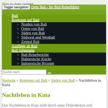
Skip to main content
Dein Bali - Ihr Bali Reiseführer
Toggle navigation
Bali
Regionen auf Bali
Norden von Bali
Osten von Bali
Süden von Bali
Südwest und Westbali
Zentral Bali
Ausflüge ab Bali
Bali Allgemein
Bali Reiseberichte
Balinesische Küche
Indonesische Rezepte
Startseite
»
Regionen auf Bali
»
Süden von Bali
»
Nachtleben in
Kuta
Nachtleben in Kuta
Das Nachtleben in Kuta zieht durch seine Diskotheken und