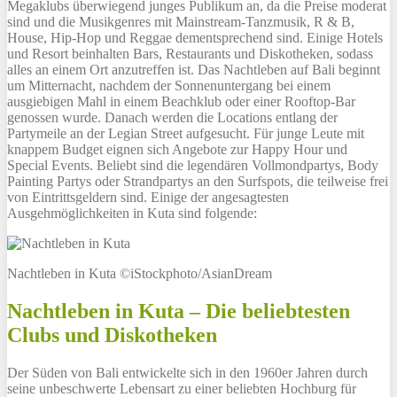
Megaklubs überwiegend junges Publikum an, da die Preise moderat
sind und die Musikgenres mit Mainstream-Tanzmusik, R & B,
House, Hip-Hop und Reggae dementsprechend sind. Einige Hotels
und Resort beinhalten Bars, Restaurants und Diskotheken, sodass
alles an einem Ort anzutreffen ist. Das Nachtleben auf Bali beginnt
um Mitternacht, nachdem der Sonnenuntergang bei einem
ausgiebigen Mahl in einem Beachklub oder einer Rooftop-Bar
genossen wurde. Danach werden die Locations entlang der
Partymeile an der Legian Street aufgesucht. Für junge Leute mit
knappem Budget eignen sich Angebote zur Happy Hour und
Special Events. Beliebt sind die legendären Vollmondpartys, Body
Painting Partys oder Strandpartys an den Surfspots, die teilweise frei
von Eintrittsgeldern sind. Einige der angesagtesten
Ausgehmöglichkeiten in Kuta sind folgende:
Nachtleben in Kuta ©iStockphoto/AsianDream
Nachtleben in Kuta – Die beliebtesten
Clubs und Diskotheken
Der Süden von Bali entwickelte sich in den 1960er Jahren durch
seine unbeschwerte Lebensart zu einer beliebten Hochburg für