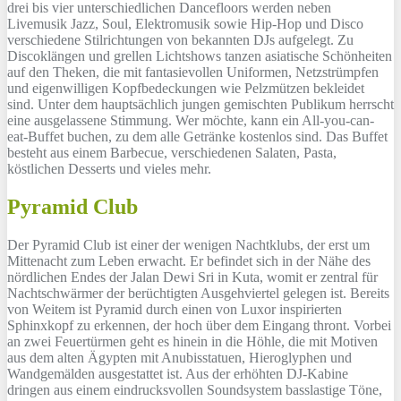
drei bis vier unterschiedlichen Dancefloors werden neben
Livemusik Jazz, Soul, Elektromusik sowie Hip-Hop und Disco
verschiedene Stilrichtungen von bekannten DJs aufgelegt. Zu
Discoklängen und grellen Lichtshows tanzen asiatische Schönheiten
auf den Theken, die mit fantasievollen Uniformen, Netzstrümpfen
und eigenwilligen Kopfbedeckungen wie Pelzmützen bekleidet
sind. Unter dem hauptsächlich jungen gemischten Publikum herrscht
eine ausgelassene Stimmung. Wer möchte, kann ein All-you-can-
eat-Buffet buchen, zu dem alle Getränke kostenlos sind. Das Buffet
besteht aus einem Barbecue, verschiedenen Salaten, Pasta,
köstlichen Desserts und vieles mehr.
Pyramid Club
Der Pyramid Club ist einer der wenigen Nachtklubs, der erst um
Mittenacht zum Leben erwacht. Er befindet sich in der Nähe des
nördlichen Endes der Jalan Dewi Sri in Kuta, womit er zentral für
Nachtschwärmer der berüchtigten Ausgehviertel gelegen ist. Bereits
von Weitem ist Pyramid durch einen von Luxor inspirierten
Sphinxkopf zu erkennen, der hoch über dem Eingang thront. Vorbei
an zwei Feuertürmen geht es hinein in die Höhle, die mit Motiven
aus dem alten Ägypten mit Anubisstatuen, Hieroglyphen und
Wandgemälden ausgestattet ist. Aus der erhöhten DJ-Kabine
dringen aus einem eindrucksvollen Soundsystem basslastige Töne,