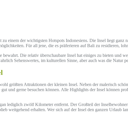
u einem der wichtigsten Hotspots Indonesiens. Die Insel liegt ganz nah
glichkeiten. Für all jene, die es präferieren auf Bali zu residieren, lohn
bewahrt. Die relativ überschaubare Insel hat einiges zu bieten und w
rlich Sehenswertes, im kulturellen Sinne, aber auch was die Natur per 
l
 wohl größten Attraktionen der kleinen Insel. Neben der malerisch schön
gut und gerne besuchen können. Alle Highlights der Insel können probl
 lediglich zwölf Kilometer entfernt. Der Großteil der Inselbewohner ist 
blieb weitgehend erhalten. Wer sich auf der Insel den ganzen Urlaub l