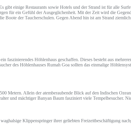
. Es gibt einige Restaurants sowie Hotels und der Strand ist für alle Sur
gen für ein Gefühl der Ausgeglichenheit. Mit der Zeit wird die Gegen
nd die Boote der Taucherschulen. Gegen Abend hin ist am Strand zieml
in faszinierendes Höhlenhaus geschaffen. Dieses besteht aus mehrer
esucher des Höhlenhauses Rumah Goa sollten das einmalige Höhlensys
500 Metern. Allein der atemberaubende Blick auf den Indischen Ozean 
lter und mächtiger Banyan Baum fasziniert viele Tempelbesucher. Nic
r waghalsige Klippenspringer ihrer geliebten Freizeitbeschäftigung n