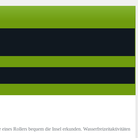
 eines Rollers bequem die Insel erkunden. Wasserfreizeitaktivitäten