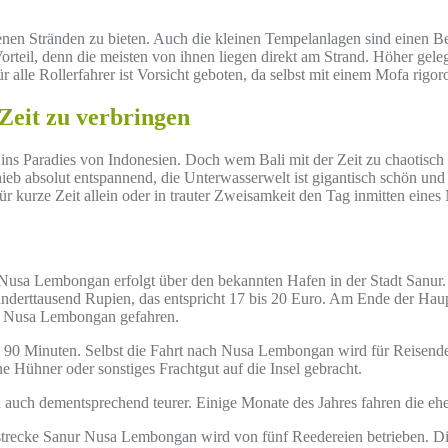
nen Stränden zu bieten. Auch die kleinen Tempelanlagen sind einen Bes
teil, denn die meisten von ihnen liegen direkt am Strand. Höher gele
 alle Rollerfahrer ist Vorsicht geboten, da selbst mit einem Mofa rigor
 Zeit zu verbringen
ins Paradies von Indonesien. Doch wem Bali mit der Zeit zu chaotisch
ieb absolut entspannend, die Unterwasserwelt ist gigantisch schön und
r kurze Zeit allein oder in trauter Zweisamkeit den Tag inmitten eine
 Nusa Lembongan erfolgt über den bekannten Hafen in der Stadt Sanur. 
 Hunderttausend Rupien, das entspricht 17 bis 20 Euro. Am Ende der Hau
ch Nusa Lembongan gefahren.
ca 90 Minuten. Selbst die Fahrt nach Nusa Lembongan wird für Reisende
 Hühner oder sonstiges Frachtgut auf die Insel gebracht.
ch auch dementsprechend teurer. Einige Monate des Jahres fahren die eh
rstrecke Sanur Nusa Lembongan wird von fünf Reedereien betrieben. Die