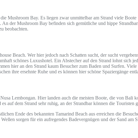
 die Mushroom Bay. Es liegen zwar unmittelbar am Strand viele Boote u
bt. An der Mushroom Bay befinden sich gemütliche und hippe Strandbars
 zu beobachten.
hthouse Beach. Wer hier jedoch nach Schatten sucht, der sucht vergebe
umhaft schönes Luxushotel. Ein Abstecher auf den Strand lohnt sich je
ommen hier an den Strand kaum Besucher zum Baden und Surfen. Viele 
hen ihre ersehnte Ruhe und es können hier schöne Spaziergänge ent
f Nusa Lembongan. Hier landen auch die meisten Boote, die von Bali ko
rd es auf dem Strand sehr ruhig, an der Strandbar können die Tourist
lichen Ende des bekannten Tamarind Beach aus erreichen die Besucher
 Wellen sorgen für ein aufregendes Badevergnügen und der Sand am Stra