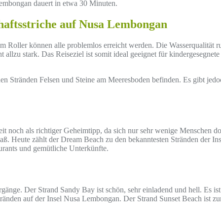
Lembongan dauert in etwa 30 Minuten.
haftsstriche auf Nusa Lembongan
m Roller können alle problemlos erreicht werden. Die Wasserqualität ru
lzu stark. Das Reiseziel ist somit ideal geeignet für kindergesegnete F
n Stränden Felsen und Steine am Meeresboden befinden. Es gibt jedoc
 noch als richtiger Geheimtipp, da sich nur sehr wenige Menschen dort
aß. Heute zählt der Dream Beach zu den bekanntesten Stränden der I
aurants und gemütliche Unterkünfte.
änge. Der Strand Sandy Bay ist schön, sehr einladend und hell. Es ist
 Stränden auf der Insel Nusa Lembongan. Der Strand Sunset Beach ist 