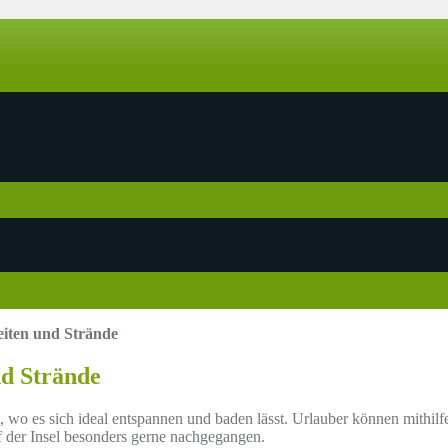
iten und Strände
d Strände
 wo es sich ideal entspannen und baden lässt. Urlauber können mithilfe
 der Insel besonders gerne nachgegangen.