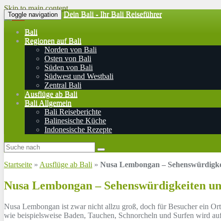
Skip to main content
Dein Bali - Ihr Bali Reiseführer
Toggle navigation
Bali
Regionen auf Bali
Norden von Bali
Osten von Bali
Süden von Bali
Südwest und Westbali
Zentral Bali
Ausflüge ab Bali
Bali Allgemein
Bali Reiseberichte
Balinesische Küche
Indonesische Rezepte
Startseite
»
Ausflüge ab Bali
»
Nusa Lembongan – Sehenswürdigke
Nusa Lembongan – Sehenswürdigkeiten un
Nusa Lembongan ist zwar nicht allzu groß, doch für Besucher ein Ort,
wie beispielsweise Baden, Tauchen, Schnorcheln und Surfen wird auf