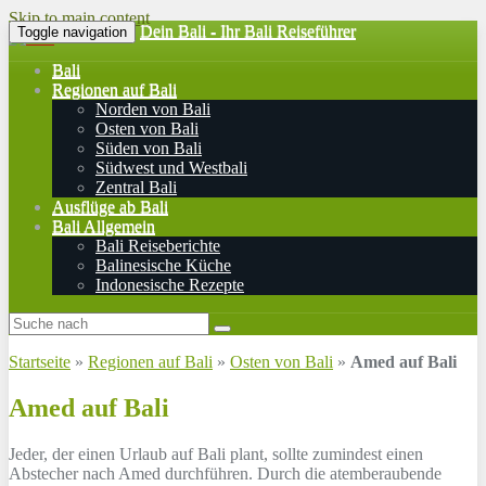
Skip to main content
Dein Bali - Ihr Bali Reiseführer
Toggle navigation
Bali
Regionen auf Bali
Norden von Bali
Osten von Bali
Süden von Bali
Südwest und Westbali
Zentral Bali
Ausflüge ab Bali
Bali Allgemein
Bali Reiseberichte
Balinesische Küche
Indonesische Rezepte
Startseite
»
Regionen auf Bali
»
Osten von Bali
»
Amed auf Bali
Amed auf Bali
Jeder, der einen Urlaub auf Bali plant, sollte zumindest einen
Abstecher nach Amed durchführen. Durch die atemberaubende