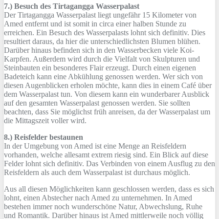
7.) Besuch des Tirtagangga Wasserpalast
Der Tirtagangga Wasserpalast liegt ungefähr 15 Kilometer von
Amed entfernt und ist somit in circa einer halben Stunde zu
erreichen. Ein Besuch des Wasserpalasts lohnt sich definitiv. Dies
resultiert daraus, da hier die unterschiedlichsten Blumen blühen.
Darüber hinaus befinden sich in den Wasserbecken viele Koi-
Karpfen. Außerdem wird durch die Vielfalt von Skulpturen und
Steinbauten ein besonderes Flair erzeugt. Durch einen eigenen
Badeteich kann eine Abkühlung genossen werden. Wer sich von
diesen Augenblicken erholen möchte, kann dies in einem Café über
dem Wasserpalast tun. Von diesem kann ein wunderbarer Ausblick
auf den gesamten Wasserpalast genossen werden. Sie sollten
beachten, dass Sie möglichst früh anreisen, da der Wasserpalast um
die Mittagszeit voller wird.
8.) Reisfelder bestaunen
In der Umgebung von Amed ist eine Menge an Reisfeldern
vorhanden, welche allesamt extrem riesig sind. Ein Blick auf diese
Felder lohnt sich definitiv. Das Verbinden von einem Ausflug zu den
Reisfeldern als auch dem Wasserpalast ist durchaus möglich.
Aus all diesen Möglichkeiten kann geschlossen werden, dass es sich
lohnt, einen Abstecher nach Amed zu unternehmen. In Amed
bestehen immer noch wunderschöne Natur, Abwechslung, Ruhe
und Romantik. Darüber hinaus ist Amed mittlerweile noch völlig