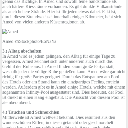
genau das Richtige. In Amed sind sowohl feine Sandstrände als
auch härtere Kiesstrände vorhanden. Es gibt dunkle Vulkanstrände
als auch hellere Strände. Hier ist für jeden etwas dabei. Fakt ist,
durch diesen Strandwechsel innerhalb einiger Kilometer, hebt sich
Amed von vielen anderen Küstenregionen ab.
Amed ©iStockphoto/EoNaYa
3.) Alltag abschalten
In Amed wird es jedem gelingen, den Alltag für einige Tage zu
vergessen. Amed zeichnet sich unter anderem auch durch das
Gefühl der Ruhe aus. In Amed finden kaum große Partys statt,
weshalb jeder die völlige Ruhe genießen kann. Amed wäre gar nicht
richtig für große Partys geeignet. Durch das Entspannen am Pool
des Hotels oder am Strand kann ein einzigartiges Feeling erreicht
werden. Außerdem gibt es in Amed einige Hotels, welche mit einem
sogenannten Infinity-Pool ausgestattet sind. Dies bedeutet, der Pool
ist direkt in einen Hang eingebaut. Die Aussicht von diesem Pool ist
atemberaubend.
4.) Tauchen und Schnorchlen
Mittlerweile ist Amed weltweit bekannt. Dies resultiert aus den
wunderschönen Riffen, in diesen getaucht oder geschnorchelt
werden kann. Daraus schließend gibt es in Amed auch viele