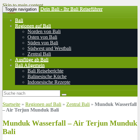
Skip to main content
Dein Bali - Ihr Bali Reiseführer
Toggle navigation
Bali
Regionen auf Bali
Norden von Bali
Osten von Bali
Süden von Bali
Südwest und Westbali
Zentral Bali
Ausflüge ab Bali
Bali Allgemein
Bali Reiseberichte
Balinesische Küche
Indonesische Rezepte
Startseite
»
Regionen auf Bali
»
Zentral Bali
»
Munduk Wasserfall
– Air Terjun Munduk Bali
Munduk Wasserfall – Air Terjun Munduk
Bali