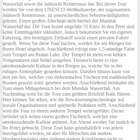
Wasserfall sowie die Jatiluwih Reisterrasse dar. Bei dieser Tour
werden Sie von dem UNESCO-Weltkulturerbe, der sogenannten
Jatiluwih Reisterrasse, zu unterschiedlichen Sehenswürdigkeiten
geleitet. Einen großen Abschnitt stellt hierbei der Munduk
Wasserfall dar. Die Tour kostet ungefähr 55 Euro. In den Preis sind
keine Eintrittsgelder inkludiert. Jedoch bekommen Sie ein eigenes
Fahrzeug, den benötigten Treibstoff sowie einen privaten Fahrer
gestellt. Wenn Sie diese Tour buchen, werden Sie am Morgen bei
Ihrem Hotel abgeholt. Anschließend erfolgt eine 1,5-stündige Fahrt
zum Tempel am Bratan Lake. Der Tempel ist meist von kühlen
Temperaturen und Nebel umgeben. Dennoch bietet er eine
atemberaubende Kulisse in den Bergen an, welche Sie in der
ruhigen Atmosphäre genießen können. Darüber hinaus kann von
dort ein See, welcher von einheimischen Fischern mit traditionellen
Booten genutzt wird, gesehen werden. Anschließend beinhaltet die
Tour einen Mittagsbesuch bei dem Munduk Wasserfall. Am
Nachmittag wird Sie die Tour zum größten Reisfeld Balis führen.
Hier können Sie sehen, wie die Bewässerungstechnologie auf
soziale Organisationen und spirituelle Praktiken trifft. Anschließend
wird die Tour zu einem anderen Tempel weitergeführt. Dieser
befindet sich neben einem großen Fischteich, welcher eine
atemberaubende Kulisse anbietet. Am Abend werden Sie zurück in
Ihr Hotel gebracht. Diese Tour kann grundsätzlich von jedem
durchgeführt werden, ist aber für Menschen mit starken
Herzbeschwerden oder anderen starken Krankheiten nicht zu