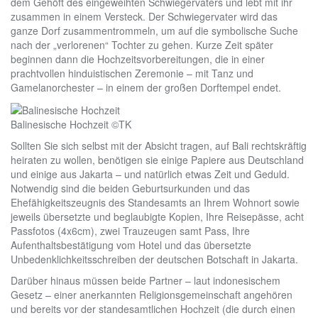
dem Gehöft des eingeweihten Schwiegervaters und lebt mit ihr
zusammen in einem Versteck. Der Schwiegervater wird das
ganze Dorf zusammentrommeln, um auf die symbolische Suche
nach der „verlorenen“ Tochter zu gehen. Kurze Zeit später
beginnen dann die Hochzeitsvorbereitungen, die in einer
prachtvollen hinduistischen Zeremonie – mit Tanz und
Gamelanorchester – in einem der großen Dorftempel endet.
Balinesische Hochzeit ©TK
Sollten Sie sich selbst mit der Absicht tragen, auf Bali rechtskräftig
heiraten zu wollen, benötigen sie einige Papiere aus Deutschland
und einige aus Jakarta – und natürlich etwas Zeit und Geduld.
Notwendig sind die beiden Geburtsurkunden und das
Ehefähigkeitszeugnis des Standesamts an Ihrem Wohnort sowie
jeweils übersetzte und beglaubigte Kopien, Ihre Reisepässe, acht
Passfotos (4x6cm), zwei Trauzeugen samt Pass, Ihre
Aufenthaltsbestätigung vom Hotel und das übersetzte
Unbedenklichkeitsschreiben der deutschen Botschaft in Jakarta.
Darüber hinaus müssen beide Partner – laut indonesischem
Gesetz – einer anerkannten Religionsgemeinschaft angehören
und bereits vor der standesamtlichen Hochzeit (die durch einen