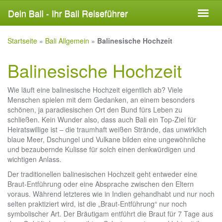
Skip
Dein Bali - Ihr Bali Reiseführer
Toggl
to
naviga
main
content
Startseite
»
Bali Allgemein
»
Balinesische Hochzeit
Balinesische Hochzeit
Wie läuft eine balinesische Hochzeit eigentlich ab? Viele
Menschen spielen mit dem Gedanken, an einem besonders
schönen, ja paradiesischen Ort den Bund fürs Leben zu
schließen. Kein Wunder also, dass auch Bali ein Top-Ziel für
Heiratswillige ist – die traumhaft weißen Strände, das unwirklich
blaue Meer, Dschungel und Vulkane bilden eine ungewöhnliche
und bezaubernde Kulisse für solch einen denkwürdigen und
wichtigen Anlass.
Der traditionellen balinesischen Hochzeit geht entweder eine
Braut-Entführung oder eine Absprache zwischen den Eltern
voraus. Während letzteres wie in Indien gehandhabt und nur noch
selten praktiziert wird, ist die „Braut-Entführung“ nur noch
symbolischer Art. Der Bräutigam entführt die Braut für 7 Tage aus